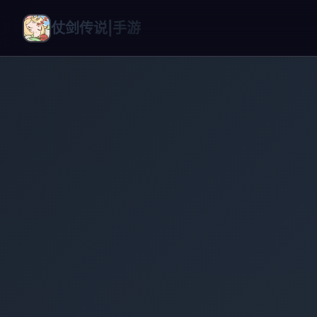
仗剑传说|手游