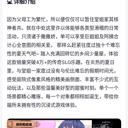
💻 详细介绍
因为父母工为繁忙，所以便仅仅可以暂住堂姐家其核
神者共。就在中处这里许以体能够各类型滑稽的日常
活动，只须诸于撒撒娇，单可以享受巨姐姐及阿姨合
计心全意图的相关爱。 那样么赶紧往度过独十个难忘
性的夏天气吧~ 踏入充满回转忆的乡间少量屋，体验
这款销量突破4万+的传奇SLG乐趣。在炎热的夏日
里，与堂姐一家度过没有与伦比难忘的假期时间光，
感受庭院式像素风格的精美画侧面、丰富不少式的互
动玩法，以及那些温馨美好型的甜蜜时刻。单个一个
场景都精心雕琢，每一个对象都栩栩如诞生，带给你
端所未拥有性的沉浸式游戏体验。