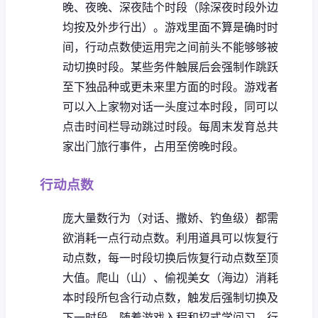
晚、夜晚、深夜陆个时段（除深夜时段外边
均按及外步行出）。
游戏里面不算是确时时
间，行动点数使运用完之间前头不能够够被
动切换时段。
某些务件触展后会强制作跳跃
至下独品种或更未来里方面的时段。
游戏者
可以入上家物对话一头度过本时段，同可以
点击时间栏导动跳过时段。
每周末发育总共
家出门旅行事件，占用至傍晚时段。
行动点数
庞大量数行为（对话、撒娇、钓鱼级）都需
欲消耗一点行动点数。
利用道具可以恢复行
动点数，每一时段切换后恢复行动点数至顶
大值。
爬山（山）、偷视美女（海边）消耗
本时段所包含行动点数，触发后强制切换及
下一时段。
随着游戏入程和招式学问习，行