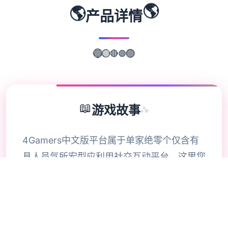
🌎
🌎
产品详情
🟢
🔴
🟡
🟣
🔵
📖
游戏故事
✨
4Gamers中文版平台属于单家绝零个仅含有
具人员气所宏型应利用社交互动平台，这里您
可以便结识更好多热爱网路游戏、网页游戏、
单机游戏及个型化应用帮助的朋友，与朋友分
类享个己的游戏历练。