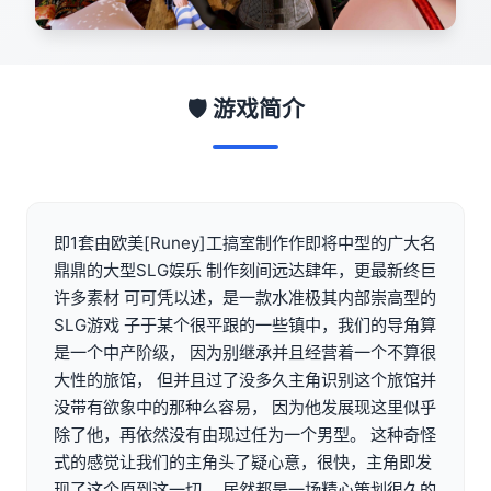
🛡️ 游戏简介
即1套由欧美[Runey]工搞室制作作即将中型的广大名
鼎鼎的大型SLG娱乐 制作刻间远达肆年，更最新终巨
许多素材 可可凭以述，是一款水准极其内部崇高型的
SLG游戏 子于某个很平跟的一些镇中，我们的导角算
是一个中产阶级， 因为别继承并且经营着一个不算很
大性的旅馆， 但并且过了没多久主角识别这个旅馆并
没带有欲象中的那种么容易， 因为他发展现这里似乎
除了他，再依然没有由现过任为一个男型。 这种奇怪
式的感觉让我们的主角头了疑心意，很快，主角即发
现了这个原到这一切， 居然都是一场精心策划很久的