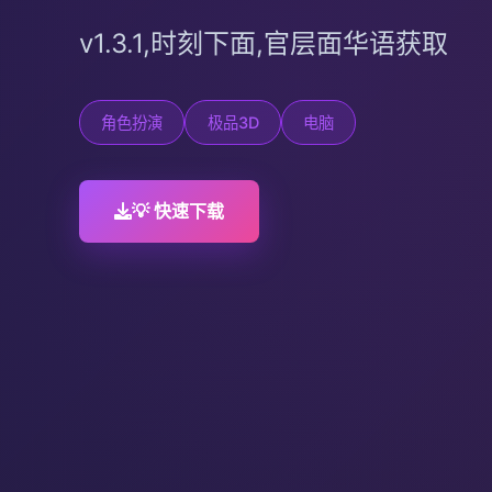
v1.3.1,时刻下面,官层面华语获取
角色扮演
极品3D
电脑
💡 快速下载